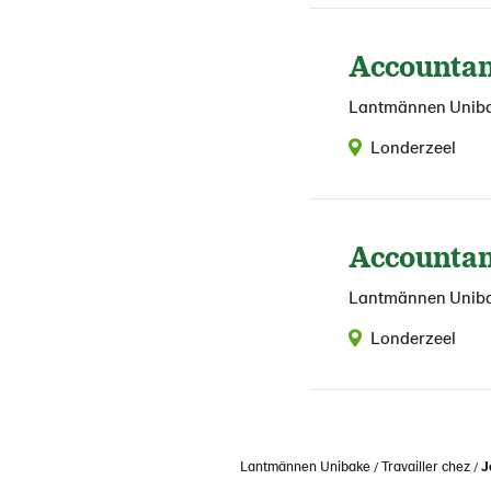
Accountan
Lantmännen Unib
Londerzeel
Accountan
Lantmännen Unib
Londerzeel
Lantmännen Unibake
Travailler chez
J