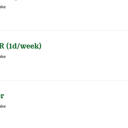
ake
R (1d/week)
ake
er
ake